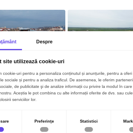
ţământ
Despre
 site utilizează cookie-uri
 cookie-uri pentru a personaliza conținutul și anunțurile, pentru a oferi 
en 12000 mp de vanzare
Terenuri de vânzare – ieșirea
le sociale și pentru a analiza traficul. De asemenea, le oferim parteneri
ga Cetatea Oradea - Proiect
Remetea Mare spre Autostra
wnfield - Mixed Use
sociale, de publicitate şi de analize informații cu privire la modul în care 
 nostru. Aceștia le pot combina cu alte informații oferite de dvs. sau cule
Pret la cerere
1.300.0
etatii
Est
osirii serviciilor lor.
2
2
12500.00 m
88000.00 m
sare
Preferinţe
Statistici
Mark