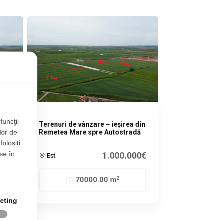
funcţii
 din
Terenuri de vânzare – ieșirea din
lor de
dă
Remetea Mare spre Autostradă
folosiți
se în
00€
1.000.000€
Est
2
70000.00 m
eting