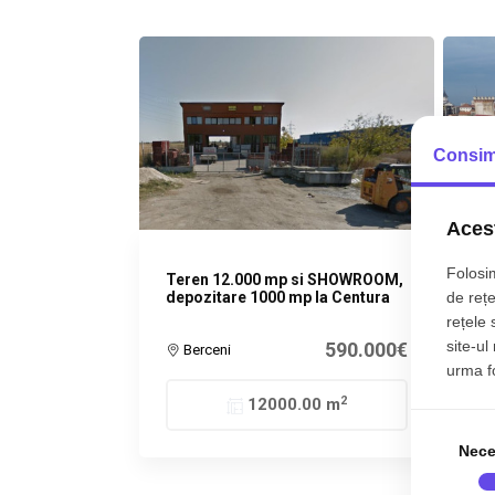
Consim
Acest
Folosim
Teren 12.000 mp si SHOWROOM,
Ter
de rețe
depozitare 1000 mp la Centura
lan
Bro
rețele 
site-ul
590.000€
Berceni
C
urma fol
2
12000.00 m
Nece