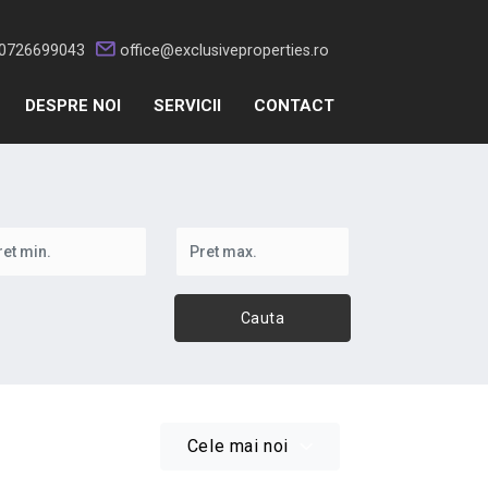
0726699043
office@exclusiveproperties.ro
DESPRE NOI
SERVICII
CONTACT
Cauta
Cele mai noi