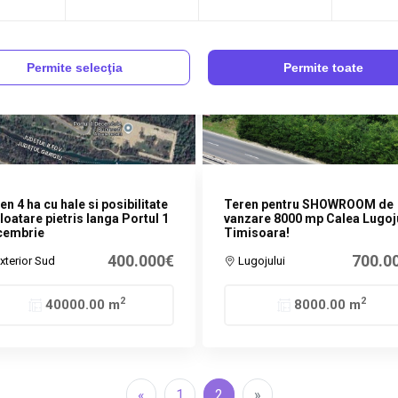
Permite selecţia
Permite toate
en 4 ha cu hale si posibilitate
Teren pentru SHOWROOM de
loatare pietris langa Portul 1
vanzare 8000 mp Calea Lugoj
cembrie
Timisoara!
400.000€
700.0
xterior Sud
Lugojului
2
2
40000.00 m
8000.00 m
«
1
2
»