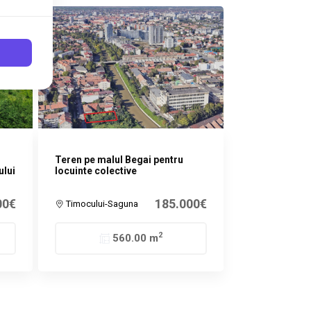
Teren pe malul Begai pentru
ului
locuinte colective
00€
185.000€
Timocului-Saguna
2
560.00 m