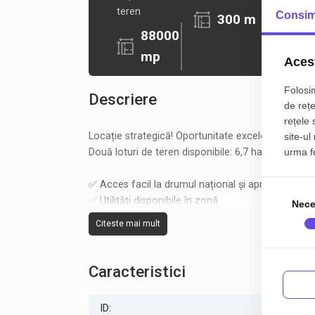
teren
Consim
300 m
88000
mp
Acest
Folosim
Descriere
de rețe
rețele 
Locație strategică! Oportunitate excelentă de inve
site-ul
Două loturi de teren disponibile: 6,7 ha și 8,8 ha
urma fol
✅ Acces facil la drumul național și aproape de a
✅ Utilități disponibile în zonă
Nece
✅ Posibilitate de achiziție a unor loturi compacte
Citeste mai mult
Contactează-ne acum pentru detalii și vizionare!
Caracteristici
ID:
P1252