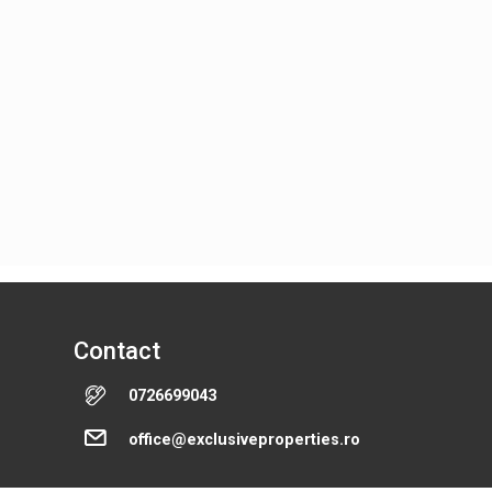
Contact
0726699043
office@exclusiveproperties.ro