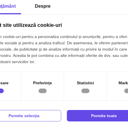
ţământ
Despre
 site utilizează cookie-uri
 cookie-uri pentru a personaliza conținutul și anunțurile, pentru a oferi 
le sociale și pentru a analiza traficul. De asemenea, le oferim parteneri
sociale, de publicitate şi de analize informații cu privire la modul în care 
stiție
 nostru. Aceștia le pot combina cu alte informații oferite de dvs. sau cule
, cu deschideri generoase de 200 m și 300 m.
osirii serviciilor lor.
utostradă
sare
Preferinţe
Statistici
Mark
, adaptate nevoilor tale
Permite selecţia
Permite toate
52
Front stradal:
300.00 m