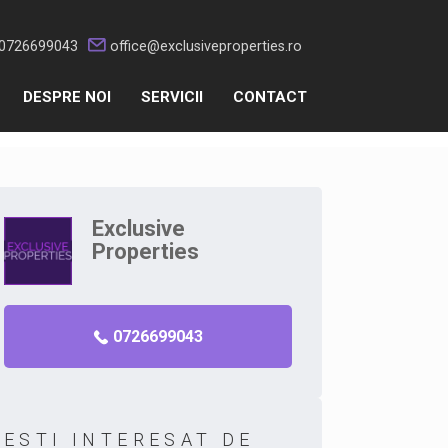
0726699043
office@exclusiveproperties.ro
DESPRE NOI
SERVICII
CONTACT
Exclusive
Properties
0726699043
ESTI INTERESAT DE