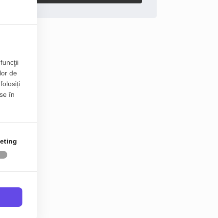
funcţii
lor de
folosiți
se în
eting