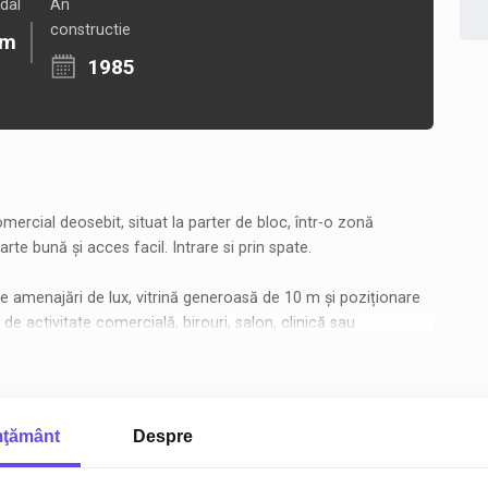
dal
An
constructie
 m
1985
ercial deosebit, situat la parter de bloc, într-o zonă
arte bună și acces facil. Intrare si prin spate.
 de amenajări de lux, vitrină generoasă de 10 m și poziționare
e activitate comercială, birouri, salon, clinică sau
ţământ
Despre