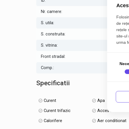
ID:
P1580
Toate utilitățile - Centrală termică proprie - Aer c
Acest
Finisaje moderne și elegante
Nr. camere:
Folosim
Ideal pentru afaceri care își doresc imagine, trafic
S. utila:
151.00 
de rețe
rețele 
S. construita:
180.00 
Pentru mai multe detalii și vizionare, vă stăm cu dr
site-ul
urma fol
S. vitrina:
11.00
Front stradal:
11.00
Nece
Comp.:
Open spa
Specificatii
Curent
Apa
Curent trifazic
Acces internet
Calorifere
Aer conditionat