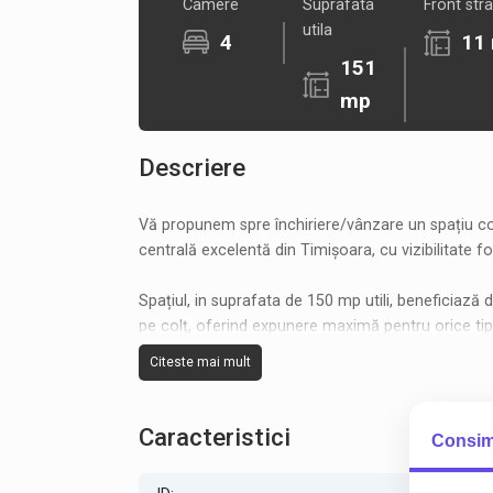
Camere
Suprafata
Front stra
utila
4
11
151
mp
Descriere
Vă propunem spre închiriere/vânzare un spațiu com
centrală excelentă din Timișoara, cu vizibilitate fo
Spațiul, in suprafata de 150 mp utili, beneficiază
pe colț, oferind expunere maximă pentru orice tip d
showroom.
Citeste mai mult
Localizat central
Vitrină stradală 10 m
Caracteristici
Consim
Poziție pe colț – vizibilitate excelentă
Acces facil pietonal și auto