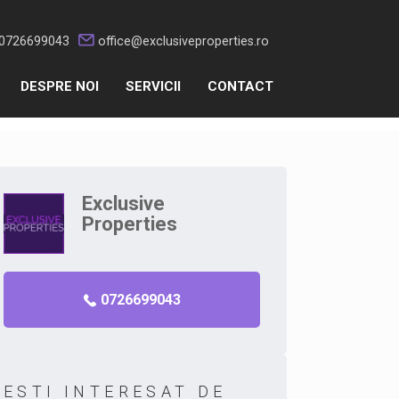
0726699043
office@exclusiveproperties.ro
DESPRE NOI
SERVICII
CONTACT
Exclusive
Properties
0726699043
ESTI INTERESAT DE