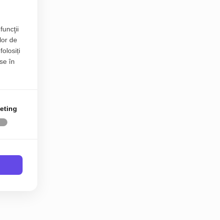
funcţii
lor de
folosiți
se în
eting