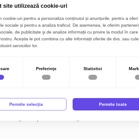
31
Nr. bai:
2
ondiționat - Curent trifazic
 site utilizează cookie-uri
4
An constructie:
1985
 cookie-uri pentru a personaliza conținutul și anunțurile, pentru a oferi 
 și poziționare excelentă în oraș.
mp
An renovare:
2025
le sociale și pentru a analiza traficul. De asemenea, le oferim parteneri
sociale, de publicitate şi de analize informații cu privire la modul în care 
mp
Structura rezistenta:
Beton
ag la dispoziție!
 nostru. Aceștia le pot combina cu alte informații oferite de dvs. sau cule
osirii serviciilor lor.
 m
Tip imobil:
Bloc
 m
Regim inaltime:
P+5
sare
Preferinţe
Statistici
Mark
ce
Permite selecţia
Permite toate
Canalizare
Gaz
Fibra optica
Centrala imobil